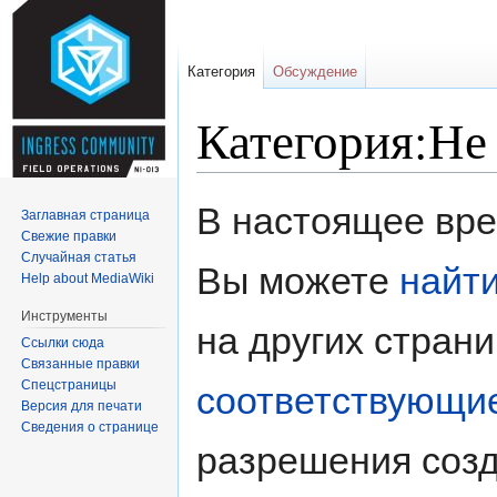
Категория
Обсуждение
Категория:Не
Перейти к:
навигация
,
поиск
В настоящее врем
Заглавная страница
Свежие правки
Случайная статья
Вы можете
найт
Help about MediaWiki
Инструменты
на других стран
Ссылки сюда
Связанные правки
Спецстраницы
соответствующи
Версия для печати
Сведения о странице
разрешения созд