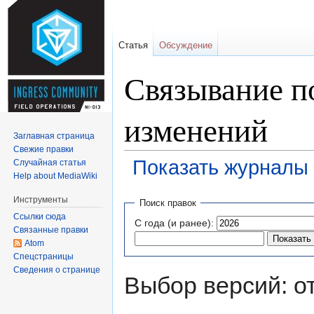
Статья
Обсуждение
Связывание п
изменений
Заглавная страница
Свежие правки
Показать журналы 
Случайная статья
Help about MediaWiki
Перейти к:
навигация
,
поиск
Инструменты
Поиск правок
Ссылки сюда
С года (и ранее):
Связанные правки
Atom
Спецстраницы
Сведения о странице
Выбор версий: о